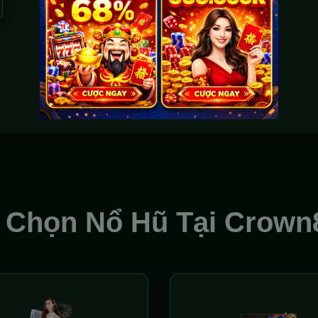
Xem Tất Cả Game Nổ Hũ
o Chọn Nổ Hũ Tại Crown