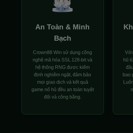
An Toàn & Minh
Kh
Bạch
Crown88 Win sử dụng công
Với
nghệ mã hóa SSL 128-bit và
hũ t
hệ thống RNG được kiểm
đầu
định nghiêm ngặt, đảm bảo
bao 
mọi giao dịch và kết quả
Luô
game nổ hũ đều an toàn tuyệt
n
đối và công bằng.