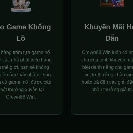
o Game Khổng
Khuyến Mãi H
Lồ
Dẫn
 hàng trăm tựa game nổ
Crown88 Win luôn có n
ừ các nhà phát triển hàng
chương trình khuyến mã
 thế giới, bạn sẽ không
biệt dành riêng cho ga
giờ cảm thấy nhàm chán.
hũ, từ thưởng chào mừ
n có game mới được cập
hoàn trả đến các giải đấ
hật thường xuyên tại
phần thưởng giá trị.
Crown88 Win.