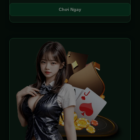
Chơi Ngay