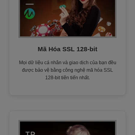
Mã Hóa SSL 128-bit
Mọi dữ liệu cá nhân và giao dịch của bạn đều
được bảo vệ bằng công nghệ mã hóa SSL
128-bit tiên tiến nhất.