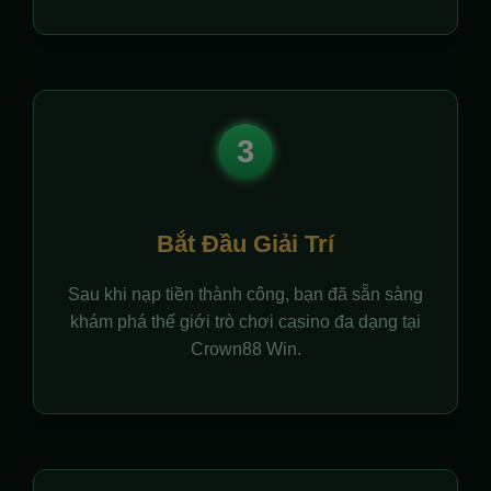
3
Bắt Đầu Giải Trí
Sau khi nạp tiền thành công, bạn đã sẵn sàng
khám phá thế giới trò chơi casino đa dạng tại
Crown88 Win.