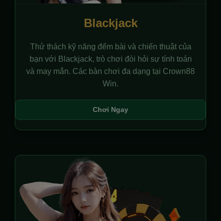
Blackjack
Thử thách kỹ năng đếm bài và chiến thuật của
bạn với Blackjack, trò chơi đòi hỏi sự tính toán
và may mắn. Các bàn chơi đa dạng tại Crown88
Win.
Chơi Ngay