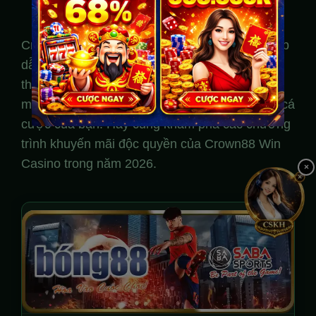
Crown88 Win luôn dành tặng những ưu đãi hấp
dẫn nhất cho cả thành viên mới và người chơi
thân thiết. Chúng tôi hiểu rằng khuyến mãi là
một phần quan trọng để nâng cao trải nghiệm cá
cược của bạn. Hãy cùng khám phá các chương
trình khuyến mãi độc quyền của Crown88 Win
Casino trong năm 2026.
×