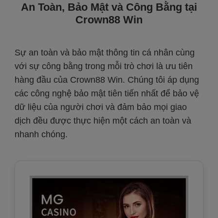
An Toàn, Bảo Mật và Công Bằng tại
Crown88 Win
Sự an toàn và bảo mật thông tin cá nhân cùng
với sự công bằng trong mỗi trò chơi là ưu tiên
hàng đầu của Crown88 Win. Chúng tôi áp dụng
các công nghệ bảo mật tiên tiến nhất để bảo vệ
dữ liệu của người chơi và đảm bảo mọi giao
dịch đều được thực hiện một cách an toàn và
nhanh chóng.