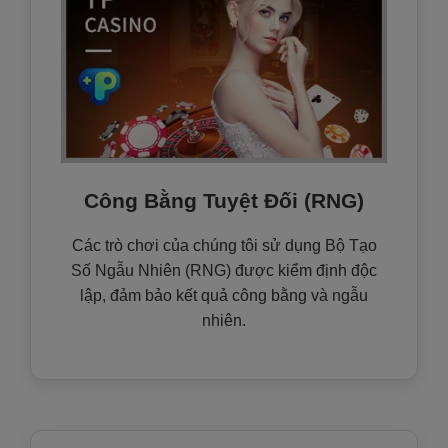
Công Bằng Tuyệt Đối (RNG)
Các trò chơi của chúng tôi sử dụng Bộ Tạo
Số Ngẫu Nhiên (RNG) được kiểm định độc
lập, đảm bảo kết quả công bằng và ngẫu
nhiên.