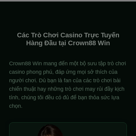
Các Trò Chơi Casino Trực Tuyến
Hàng Đầu tại Crown88 Win
Crown88 Win mang đến một bộ sưu tập trò chơi
casino phong phú, đáp ứng mọi sở thích của
người chơi. Dù bạn là fan của các trò chơi bài
chiến thuật hay những trò chơi may rủi đầy kịch
tính, chúng tôi đều có đủ để bạn thỏa sức lựa
chọn.