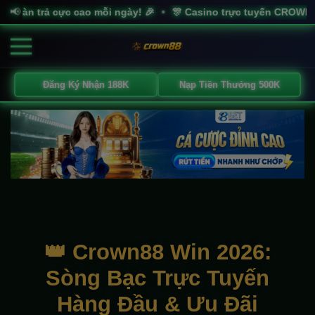
ỗi ngày! 🎉
🎊 Casino trực tuyến CROWN88 WIN, trải nghiệm đ
📢
•
Đăng Ký Nhận 188K
Nạp Tiền Thưởng 500K
👑 Crown88 Win 2026:
Sòng Bạc Trực Tuyến
Hàng Đầu & Ưu Đãi