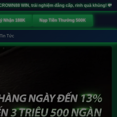
 trải nghiệm đẳng cấp, rinh quà khủng! 💸
•
🎁 Đăng ký
ý Nhận 188K
Nạp Tiền Thưởng 500K
Tin Tức