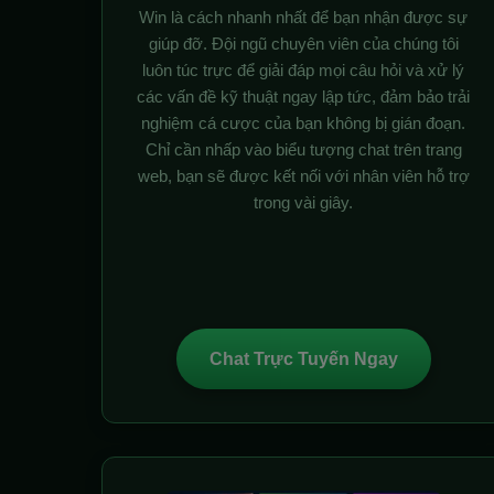
Win là cách nhanh nhất để bạn nhận được sự
giúp đỡ. Đội ngũ chuyên viên của chúng tôi
luôn túc trực để giải đáp mọi câu hỏi và xử lý
các vấn đề kỹ thuật ngay lập tức, đảm bảo trải
nghiệm cá cược của bạn không bị gián đoạn.
Chỉ cần nhấp vào biểu tượng chat trên trang
web, bạn sẽ được kết nối với nhân viên hỗ trợ
trong vài giây.
Chat Trực Tuyến Ngay