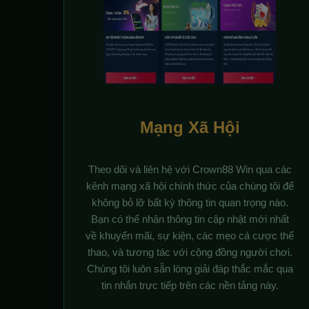
Mạng Xã Hội
Theo dõi và liên hệ với Crown88 Win qua các
kênh mạng xã hội chính thức của chúng tôi để
không bỏ lỡ bất kỳ thông tin quan trọng nào.
Bạn có thể nhận thông tin cập nhật mới nhất
về khuyến mãi, sự kiện, các mẹo cá cược thể
thao, và tương tác với cộng đồng người chơi.
Chúng tôi luôn sẵn lòng giải đáp thắc mắc qua
tin nhắn trực tiếp trên các nền tảng này.