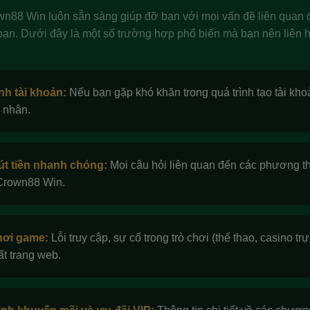
wn88 Win luôn sẵn sàng giúp đỡ bạn với mọi vấn đề liên quan 
bạn. Dưới đây là một số trường hợp phổ biến mà bạn nên liên h
nh tài khoản:
Nếu bạn gặp khó khăn trong quá trình tạo tài k
á nhân.
út tiền nhanh chóng:
Mọi câu hỏi liên quan đến các phương th
i Crown88 Win.
hơi game:
Lỗi truy cập, sự cố trong trò chơi (thể thao, casino tr
ất trang web.