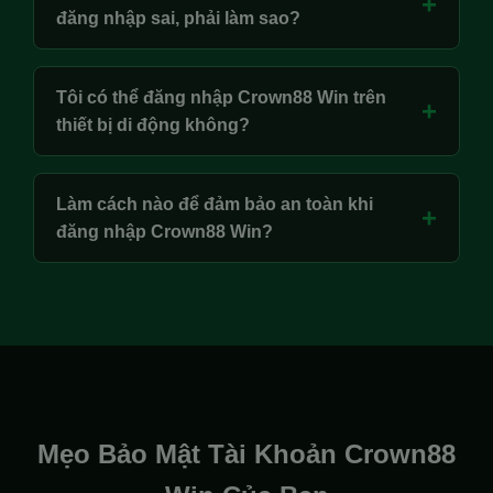
+
đăng nhập sai, phải làm sao?
Tôi có thể đăng nhập Crown88 Win trên
+
thiết bị di động không?
Làm cách nào để đảm bảo an toàn khi
+
đăng nhập Crown88 Win?
Mẹo Bảo Mật Tài Khoản Crown88