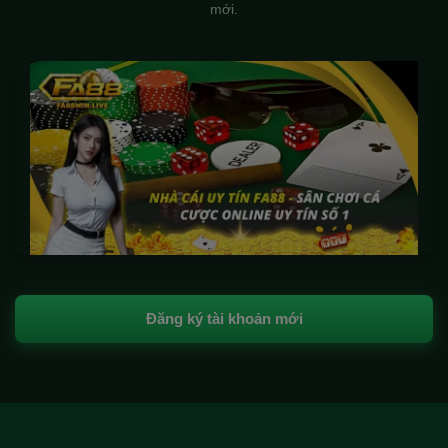
mới.
Đăng ký tài khoản mới