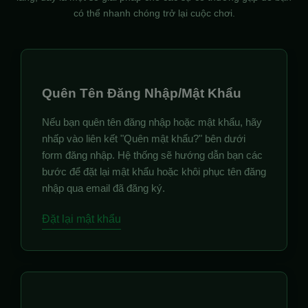
có thể nhanh chóng trở lại cuộc chơi.
Quên Tên Đăng Nhập/Mật Khẩu
Nếu bạn quên tên đăng nhập hoặc mật khẩu, hãy
nhấp vào liên kết "Quên mật khẩu?" bên dưới
form đăng nhập. Hệ thống sẽ hướng dẫn bạn các
bước để đặt lại mật khẩu hoặc khôi phục tên đăng
nhập qua email đã đăng ký.
Đặt lại mật khẩu