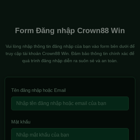
Form Đăng nhập Crown88 Win
Vui lòng nhập thông tin đăng nhập của bạn vào form bên dưới để
truy cập tài khoản Crown88 Win. Đảm bảo thông tin chính xác để
quá trình đăng nhập diễn ra suôn sẻ và an toàn.
Tên đăng nhập hoặc Email
Mật khẩu