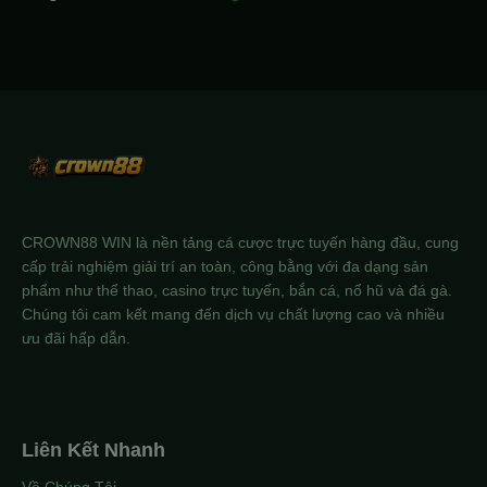
CROWN88 WIN là nền tảng cá cược trực tuyến hàng đầu, cung
cấp trải nghiệm giải trí an toàn, công bằng với đa dạng sản
phẩm như thể thao, casino trực tuyến, bắn cá, nổ hũ và đá gà.
Chúng tôi cam kết mang đến dịch vụ chất lượng cao và nhiều
ưu đãi hấp dẫn.
Liên Kết Nhanh
Về Chúng Tôi