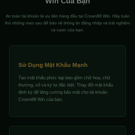
Win Của Bạn
An toàn tài khoản là ưu tiên hàng đầu tại Crown88 Win. Hãy tuân
thủ những mẹo sau để bảo vệ thông tin đăng nhập và trải nghiệm
cá cược của bạn.
Sử Dụng Mật Khẩu Mạnh
Tạo mật khẩu phức tạp bao gồm chữ hoa, chữ
thường, số và ký tự đặc biệt. Thay đổi mật khẩu
định kỳ để tăng cường bảo mật cho tài khoản
Crown88 Win của bạn.