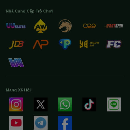
Nhà Cung Cấp Trò Chơi
Mạng Xã Hội