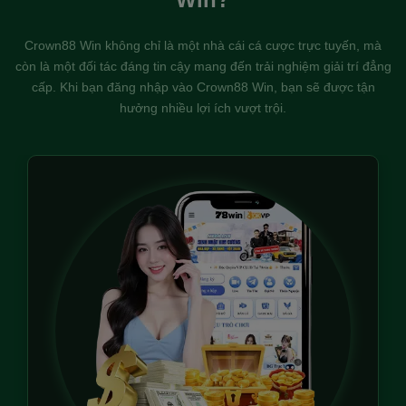
Crown88 Win không chỉ là một nhà cái cá cược trực tuyến, mà
còn là một đối tác đáng tin cậy mang đến trải nghiệm giải trí đẳng
cấp. Khi bạn đăng nhập vào Crown88 Win, bạn sẽ được tận
hưởng nhiều lợi ích vượt trội.